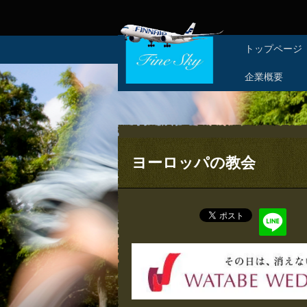
コ
トップページ
ン
テ
企業概要
ン
ツ
へ
ス
キ
ヨーロッパの教会
ッ
プ