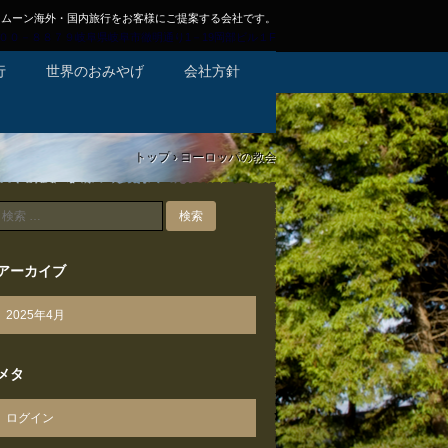
ネムーン海外・国内旅行をお客様にご提案する会社です。
3-6071〒５００－８８７９岐阜県岐阜市徹明通り1－19岡部ビル１F
行
世界のおみやげ
会社方針
トップ
›
ヨーロッパの教会
検
索
アーカイブ
2025年4月
メタ
ログイン